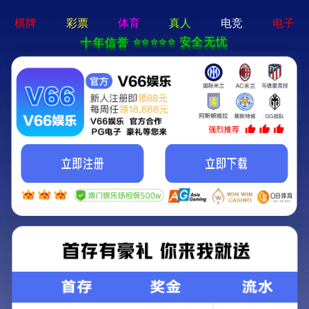
bat365免费版 - 手机app官方版免费安装
18617042575
分站
设计记录足迹 同步世界精彩
公司新闻
行业资讯